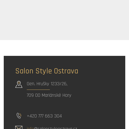
Salon Style Ostrava
Gen. Hrušky 1233/26,
709 00 Mariánské Hory
+420
777 663 304