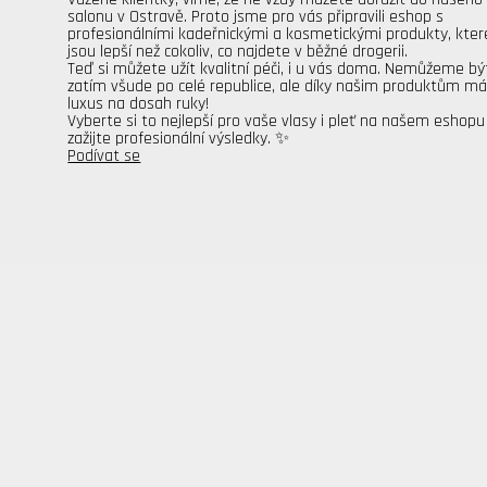
salonu v Ostravě. Proto jsme pro vás připravili eshop s
profesionálními kadeřnickými a kosmetickými produkty, kter
jsou lepší než cokoliv, co najdete v běžné drogerii.
Teď si můžete užít kvalitní péči, i u vás doma. Nemůžeme bý
zatím všude po celé republice, ale díky našim produktům m
luxus na dosah ruky!
Vyberte si to nejlepší pro vaše vlasy i pleť na našem eshopu
zažijte profesionální výsledky. ✨
Podívat se